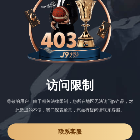
访问限制
尊敬的用户，由于相关法律限制，您所在地区无法访问J9产品，对
此造成的不便，我们深表歉意，您如有疑问请联系客服。
联系客服