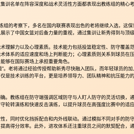
次集训名单在阵容深度和战术灵活性方面都表现出教练组的精心
教练组的考察下，多名在国内联赛表现出色的老将继续入选，这保
入展示了中国女篮对后备力量的重视，通过集训让新秀得到与顶
战术理解力以及心理素质。技术能力包括投篮稳定性、防守覆盖
战术体系的适应速度和场上判断能力；心理素质则关系到球员在
员能够在国际赛场上承担重要角色。
重”。老将通过经验传授帮助新秀尽快融入团队，而年轻球员的加
不仅是技术训练的平台，更是培养领导力、团队精神和抗压能力
明确。教练组在防守端强调区域防守与人盯人防守的灵活切换，
防守轮转演练和快速反击演练，以提升球员在高强度比赛中的适
定性，同时优化挡拆配合和内外线联动。通过模拟不同对手的防
，提高得分效率。此外，进攻体系还注重球员之间的默契配合，