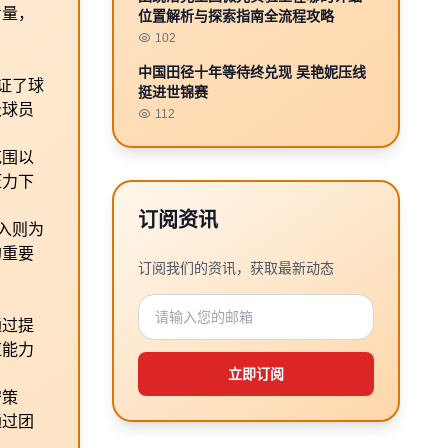
考量，
位置解析与探索指南全流程攻略
102
中国田径十年等待终兑现 吴艳妮压线
证了球
挺进世锦赛
级球员
112
范围以
压力下
订阅资讯
入则为
的重要
订阅我们的资讯，获取最新动态
通过提
应能力
立即订阅
守策
通过团