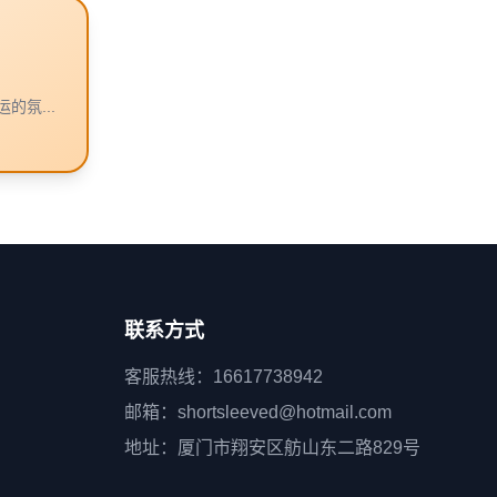
氛...
联系方式
客服热线：16617738942
邮箱：shortsleeved@hotmail.com
地址：厦门市翔安区舫山东二路829号